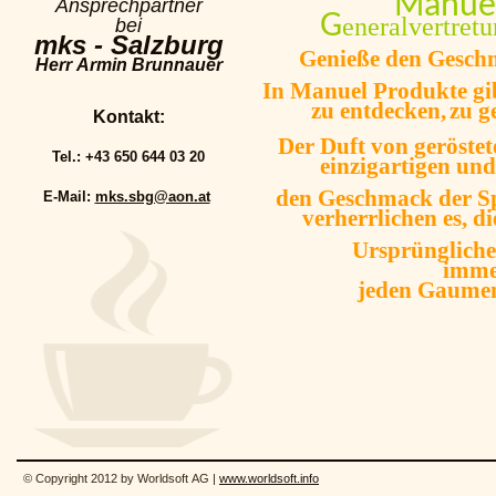
Manue
Ansprechpartner
G
eneralvertret
bei
mks - Salzburg
Genieße den Gesch
Herr Armin Brunnauer
In Manuel Produkte
gi
zu entdecken,
zu g
Kontakt:
Der Duft von
geröste
Tel.: +43 650 644 03 20
einzigartigen un
den Geschmack
der S
E-Mail:
mks.sbg@aon.at
verherrlichen es,
di
Ursprüngliche
immer
jeden Gaumen
© Copyright 2012 by Worldsoft AG |
www.worldsoft.info